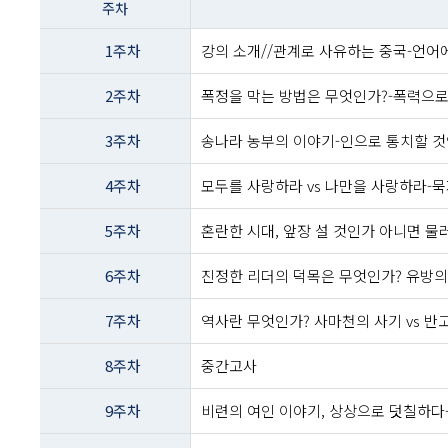
주차
이름
-
1주차
강의 소개//관계로 사유하는 중국-언어
주차
및
2주차
폭정을 막는 방법은 무엇인가?-폭력으로
주제내용
3주차
송나라 농부의 이야기-인으로 통치할 것
4주차
모두를 사랑하라 vs 나만을 사랑하라-
5주차
혼란한 시대, 앞장 설 것인가 아니면 
6주차
진정한 리더의 덕목은 무엇인가? 유방의 
7주차
역사란 무엇인가? 사마천의 사기 vs 반
8주차
중간고사
9주차
비련의 여인 이야기, 상상으로 덧칠하다