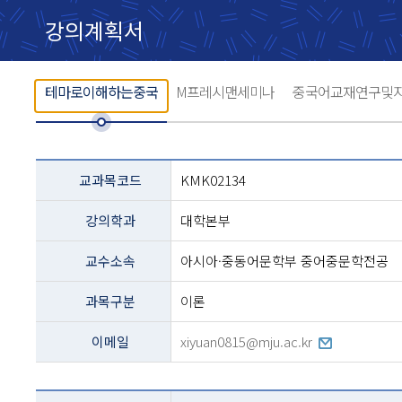
강의계획서
테마로이해하는중국
M프레시맨세미나
중국어교재연구및
교과목
교과목코드
KMK02134
설명
-
강의학과
대학본부
코드,
교과명,
학과,
교수소속
아시아·중동어문학부 중어중문학전공
교수,
과정구분,
과목구분
이론
전화번호등의
내용
이메일
xiyuan0815@mju.ac.kr
테이블